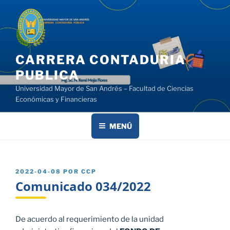
Saltar
al
contenido
CARRERA CONTADURIA
PUBLICA
Universidad Mayor de San Andrés – Facultad de Ciencias
Económicas y Financieras
MENÚ
PUBLICADO
2022-04-08
POR
CCP
EL
Comunicado 034/2022
De acuerdo al requerimiento de la unidad