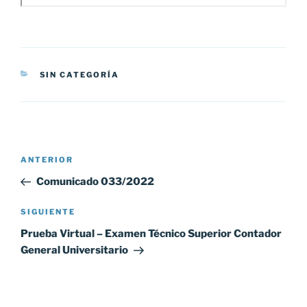
CATEGORÍAS
SIN CATEGORÍA
Navegación
Entrada
ANTERIOR
de
anterior:
Comunicado 033/2022
entradas
Siguiente
SIGUIENTE
entrada
Prueba Virtual – Examen Técnico Superior Contador
General Universitario