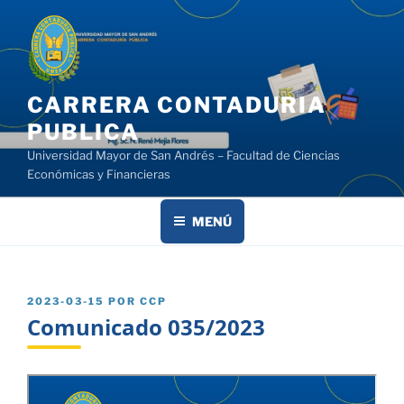
Saltar
al
contenido
CARRERA CONTADURIA
PUBLICA
Universidad Mayor de San Andrés – Facultad de Ciencias
Económicas y Financieras
MENÚ
PUBLICADO
2023-03-15
POR
CCP
EL
Comunicado 035/2023