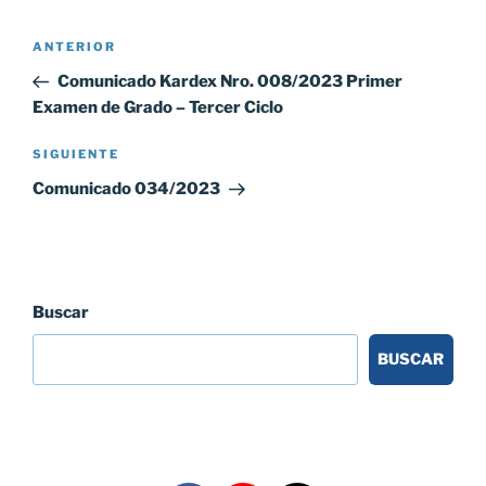
Navegación
Entrada
ANTERIOR
de
anterior:
Comunicado Kardex Nro. 008/2023 Primer
entradas
Examen de Grado – Tercer Ciclo
Siguiente
SIGUIENTE
entrada
Comunicado 034/2023
Buscar
BUSCAR