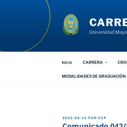
Saltar
al
contenido
CARRE
Universidad Mayor
Inicio
CARRERA
CRO
MODALIDADES DE GRADUACIÓN
PUBLICADO
2022-05-10
POR
CCP
EL
Comunicado 042/