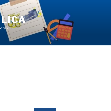
LICA
ieras