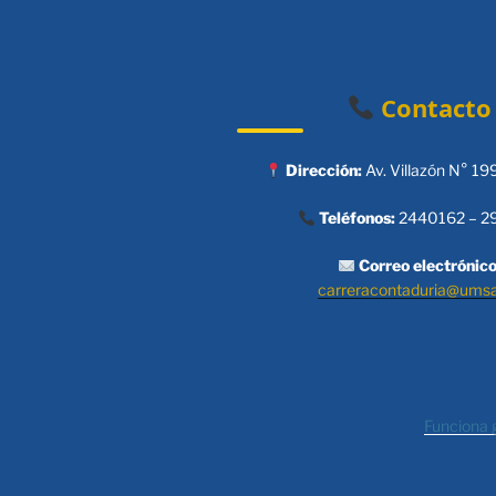
Contacto
Dirección:
Av. Villazón N° 19
Teléfonos:
2440162 – 2
Correo electrónico
carreracontaduria@ums
Funciona 