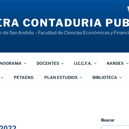
RA CONTADURIA PUB
 de San Andrés – Facultad de Ciencias Económicas y Financ
NOGRAMA
DOCENTES
I.I.C.C.F.A.
KARDEX
PETAENG
PLAN ESTUDIOS
BIBLIOTECA
Buscar
2022