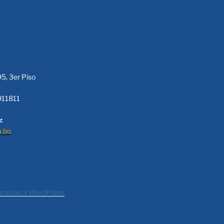
95, 3er Piso
911811
:
a.bo
gracias a WordPress