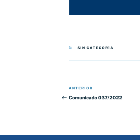
CATEGORÍAS
SIN CATEGORÍA
Navegación
Entrada
ANTERIOR
de
anterior:
Comunicado 037/2022
entradas