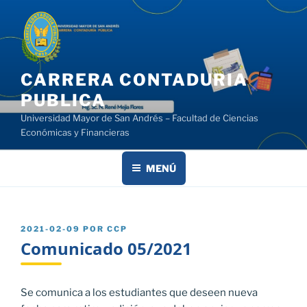
Saltar
al
contenido
CARRERA CONTADURIA
PUBLICA
Universidad Mayor de San Andrés – Facultad de Ciencias
Económicas y Financieras
MENÚ
PUBLICADO
2021-02-09
POR
CCP
EL
Comunicado 05/2021
Se comunica a los estudiantes que deseen nueva