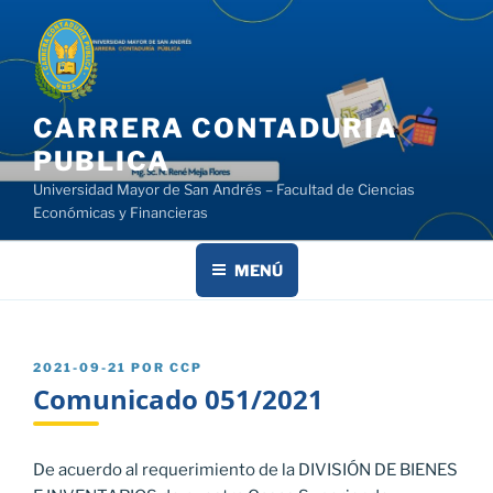
Saltar
al
contenido
CARRERA CONTADURIA
PUBLICA
Universidad Mayor de San Andrés – Facultad de Ciencias
Económicas y Financieras
MENÚ
PUBLICADO
2021-09-21
POR
CCP
EL
Comunicado 051/2021
De acuerdo al requerimiento de la DIVISIÓN DE BIENES