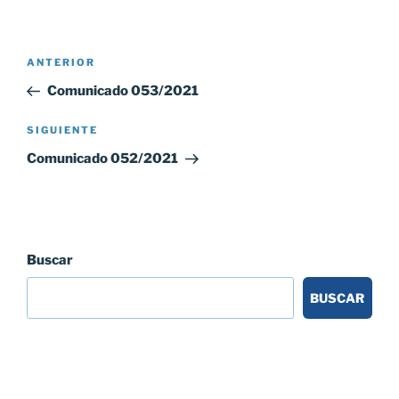
Navegación
Entrada
ANTERIOR
de
anterior:
Comunicado 053/2021
entradas
Siguiente
SIGUIENTE
entrada
Comunicado 052/2021
Buscar
BUSCAR