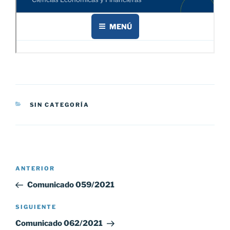
CATEGORÍAS
SIN CATEGORÍA
Navegación
Entrada
ANTERIOR
de
anterior:
Comunicado 059/2021
entradas
Siguiente
SIGUIENTE
entrada
Comunicado 062/2021