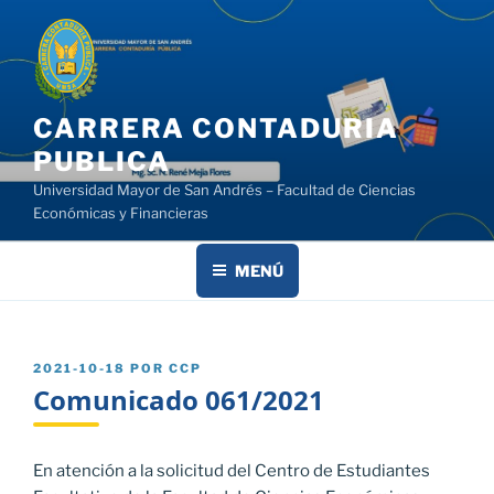
Saltar
al
contenido
CARRERA CONTADURIA
PUBLICA
Universidad Mayor de San Andrés – Facultad de Ciencias
Económicas y Financieras
MENÚ
PUBLICADO
2021-10-18
POR
CCP
EL
Comunicado 061/2021
En atención a la solicitud del Centro de Estudiantes