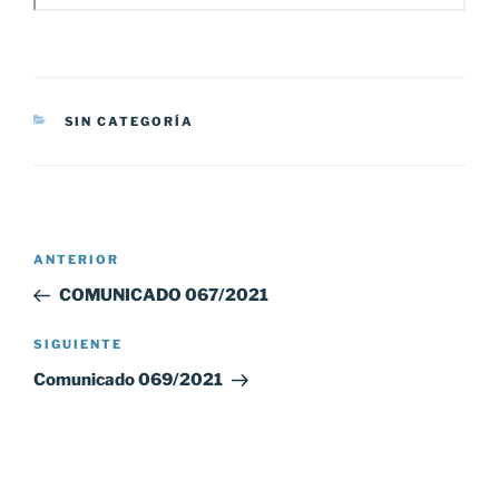
CATEGORÍAS
SIN CATEGORÍA
Navegación
Entrada
ANTERIOR
de
anterior:
COMUNICADO 067/2021
entradas
Siguiente
SIGUIENTE
entrada
Comunicado 069/2021