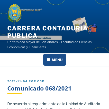
Saltar
al
contenido
CARRERA CONTADURIA
PUBLICA
Universidad Mayor de San Andrés – Facultad de Ciencias
Económicas y Financieras
MENÚ
PUBLICADO
2021-11-04
POR
CCP
EL
Comunicado 068/2021
De acuerdo al requerimiento de la Unidad de Auditoria