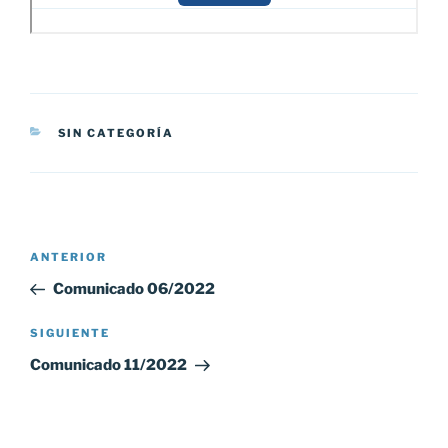
CATEGORÍAS
SIN CATEGORÍA
Navegación
Entrada
ANTERIOR
de
anterior:
Comunicado 06/2022
entradas
Siguiente
SIGUIENTE
entrada
Comunicado 11/2022