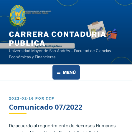
Saltar
al
contenido
CARRERA CONTADURIA
PUBLICA
Universidad Mayor de San Andrés – Facultad de Ciencias
Económicas y Financieras
MENÚ
PUBLICADO
2022-02-16
POR
CCP
EL
Comunicado 07/2022
De acuerdo al requerimiento de Recursos Humanos