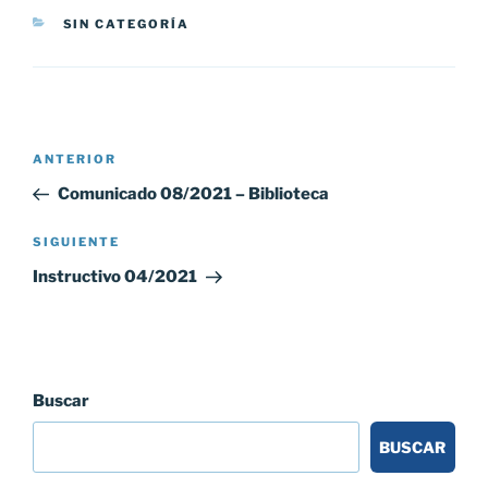
CATEGORÍAS
SIN CATEGORÍA
Navegación
Entrada
ANTERIOR
de
anterior:
Comunicado 08/2021 – Biblioteca
entradas
Siguiente
SIGUIENTE
entrada
Instructivo 04/2021
Buscar
BUSCAR