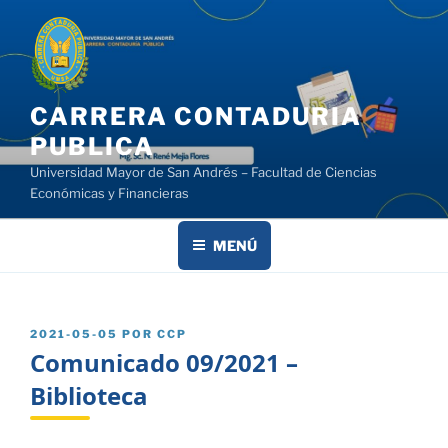
Saltar
al
contenido
CARRERA CONTADURIA
PUBLICA
Universidad Mayor de San Andrés – Facultad de Ciencias
Económicas y Financieras
MENÚ
PUBLICADO
2021-05-05
POR
CCP
EL
Comunicado 09/2021 –
Biblioteca