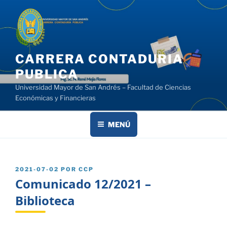
Saltar
al
contenido
CARRERA CONTADURIA
PUBLICA
Universidad Mayor de San Andrés – Facultad de Ciencias
Económicas y Financieras
MENÚ
PUBLICADO
2021-07-02
POR
CCP
EL
Comunicado 12/2021 –
Biblioteca