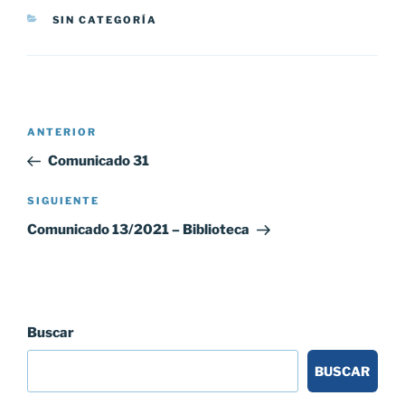
CATEGORÍAS
SIN CATEGORÍA
Navegación
Entrada
ANTERIOR
de
anterior:
Comunicado 31
entradas
Siguiente
SIGUIENTE
entrada
Comunicado 13/2021 – Biblioteca
Buscar
BUSCAR