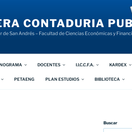
RA CONTADURIA PUB
 de San Andrés – Facultad de Ciencias Económicas y Financ
NOGRAMA
DOCENTES
I.I.C.C.F.A.
KARDEX
PETAENG
PLAN ESTUDIOS
BIBLIOTECA
Buscar