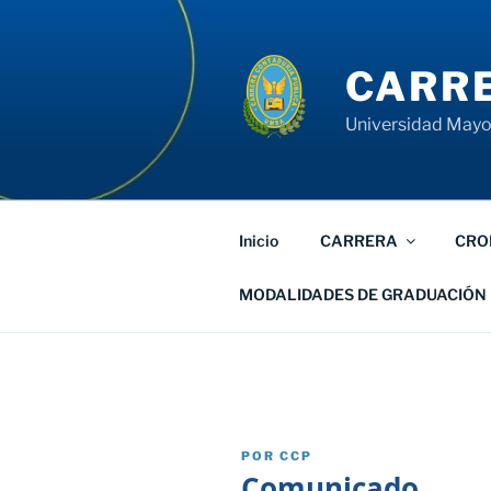
Saltar
al
contenido
CARRE
Universidad Mayor
Inicio
CARRERA
CRO
MODALIDADES DE GRADUACIÓN
PUBLICADO
POR
CCP
EL
Comunicado