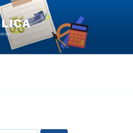
LICA
ieras