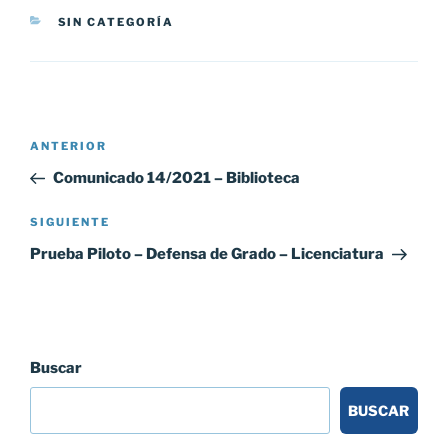
CATEGORÍAS
SIN CATEGORÍA
Navegación
Entrada
ANTERIOR
de
anterior:
Comunicado 14/2021 – Biblioteca
entradas
Siguiente
SIGUIENTE
entrada
Prueba Piloto – Defensa de Grado – Licenciatura
Buscar
BUSCAR