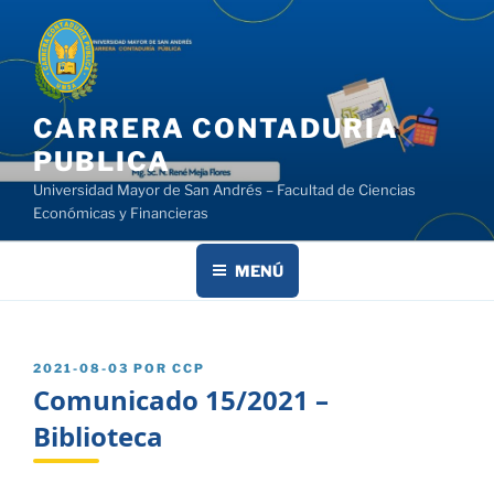
Saltar
al
contenido
CARRERA CONTADURIA
PUBLICA
Universidad Mayor de San Andrés – Facultad de Ciencias
Económicas y Financieras
MENÚ
PUBLICADO
2021-08-03
POR
CCP
EL
Comunicado 15/2021 –
Biblioteca