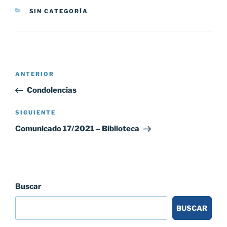
CATEGORÍAS
SIN CATEGORÍA
Navegación
Entrada
ANTERIOR
de
anterior:
Condolencias
entradas
Siguiente
SIGUIENTE
entrada
Comunicado 17/2021 – Biblioteca
Buscar
BUSCAR