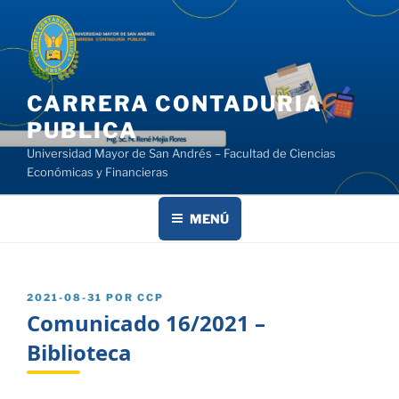
Saltar
al
contenido
CARRERA CONTADURIA
PUBLICA
Universidad Mayor de San Andrés – Facultad de Ciencias
Económicas y Financieras
MENÚ
PUBLICADO
2021-08-31
POR
CCP
EL
Comunicado 16/2021 –
Biblioteca