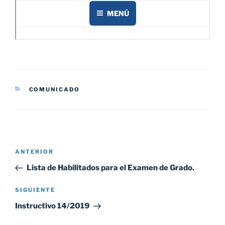
CATEGORÍAS
COMUNICADO
Navegación
Entrada
ANTERIOR
de
anterior:
Lista de Habilitados para el Examen de Grado.
entradas
Siguiente
SIGUIENTE
entrada
Instructivo 14/2019