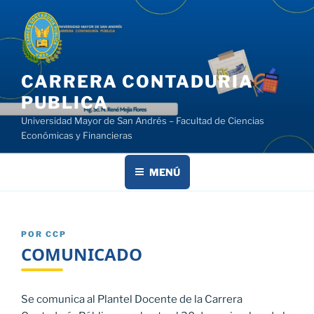
Saltar
al
contenido
CARRERA CONTADURIA
PUBLICA
Universidad Mayor de San Andrés – Facultad de Ciencias
Económicas y Financieras
MENÚ
PUBLICADO
POR
CCP
EL
COMUNICADO
Se comunica al Plantel Docente de la Carrera