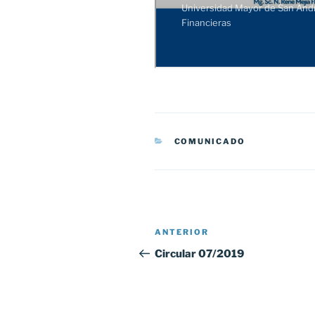
CATEGORÍAS
COMUNICADO
Navegación
Entrada
ANTERIOR
de
anterior:
Circular 07/2019
entradas