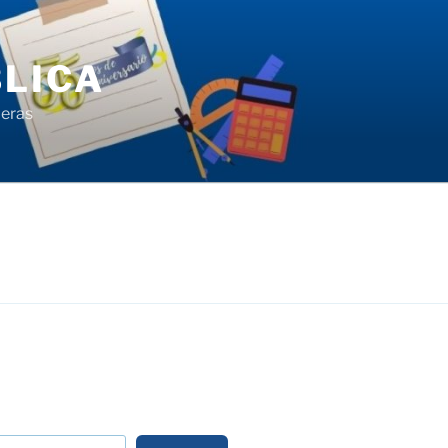
LICA
ieras