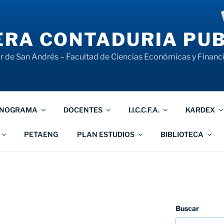
RA CONTADURIA PUB
 de San Andrés – Facultad de Ciencias Económicas y Financ
NOGRAMA
DOCENTES
I.I.C.C.F.A.
KARDEX
PETAENG
PLAN ESTUDIOS
BIBLIOTECA
Buscar