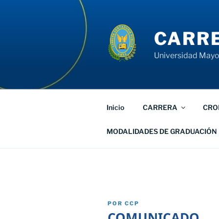
Saltar
al
contenido
CARRE
Universidad Mayor
Inicio
CARRERA
CRO
MODALIDADES DE GRADUACIÓN
PUBLICADO
POR
CCP
EL
COMUNICADO