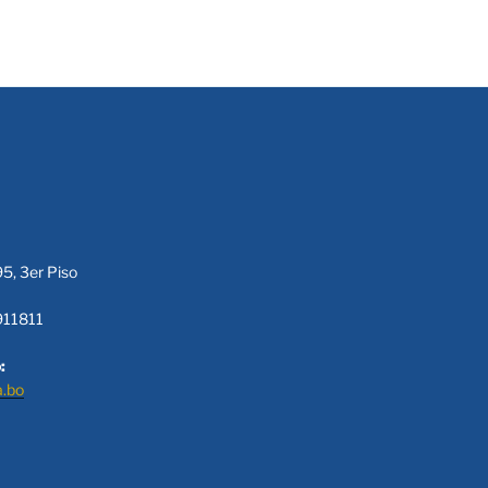
95, 3er Piso
911811
:
a.bo