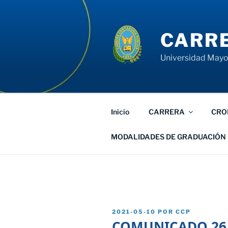
Saltar
al
contenido
CARRE
Universidad Mayor
Inicio
CARRERA
CRO
MODALIDADES DE GRADUACIÓN
PUBLICADO
2021-05-10
POR
CCP
EL
COMUNICADO 26/