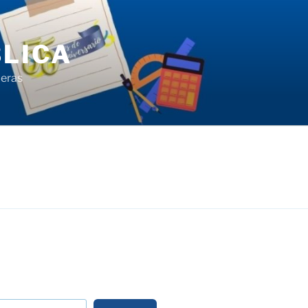
LICA
ieras