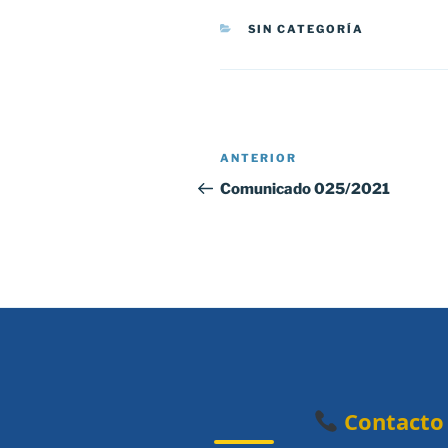
CATEGORÍAS
SIN CATEGORÍA
Navegación
Entrada
ANTERIOR
de
anterior:
Comunicado 025/2021
entradas
Contacto