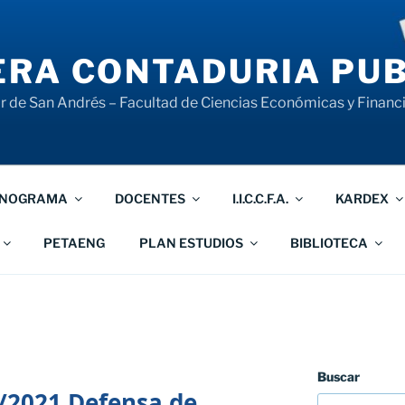
RA CONTADURIA PUB
 de San Andrés – Facultad de Ciencias Económicas y Financ
NOGRAMA
DOCENTES
I.I.C.C.F.A.
KARDEX
PETAENG
PLAN ESTUDIOS
BIBLIOTECA
Buscar
2021 Defensa de