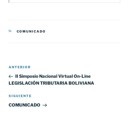
CATEGORÍAS
COMUNICADO
Navegación
Entrada
ANTERIOR
de
anterior:
II Simposio Nacional Virtual On-Line
entradas
LEGISLACIÓN TRIBUTARIA BOLIVIANA
Siguiente
SIGUIENTE
entrada
COMUNICADO