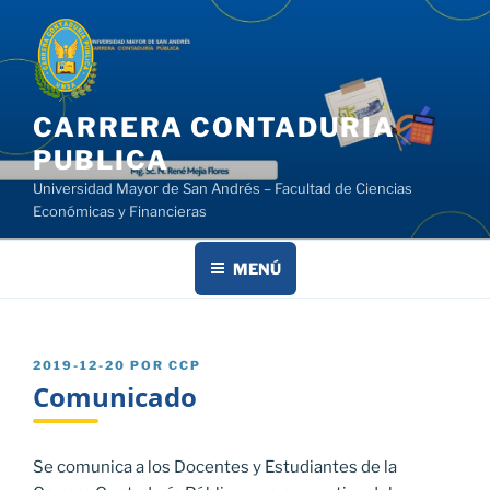
Saltar
al
contenido
CARRERA CONTADURIA
PUBLICA
Universidad Mayor de San Andrés – Facultad de Ciencias
Económicas y Financieras
MENÚ
PUBLICADO
2019-12-20
POR
CCP
EL
Comunicado
Se comunica a los Docentes y Estudiantes de la