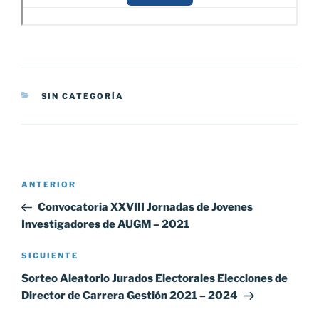
CATEGORÍAS
SIN CATEGORÍA
Navegación
Entrada
ANTERIOR
de
anterior:
Convocatoria XXVIII Jornadas de Jovenes
entradas
Investigadores de AUGM – 2021
Siguiente
SIGUIENTE
entrada
Sorteo Aleatorio Jurados Electorales Elecciones de
Director de Carrera Gestión 2021 – 2024