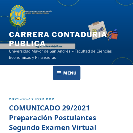
Saltar
al
contenido
CARRERA CONTADURIA
PUBLICA
Universidad Mayor de San Andrés – Facultad de Ciencias
Económicas y Financieras
MENÚ
PUBLICADO
2021-06-17
POR
CCP
EL
COMUNICADO 29/2021
Preparación Postulantes
Segundo Examen Virtual