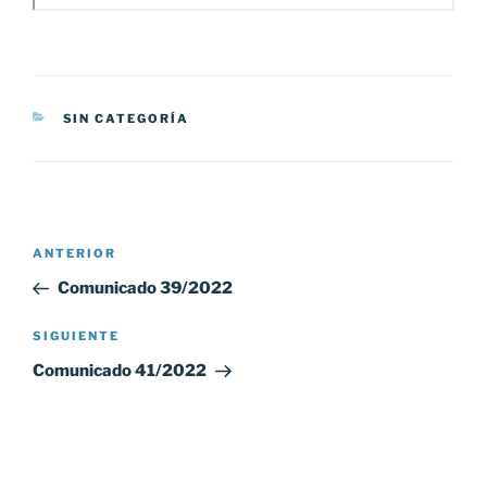
CATEGORÍAS
SIN CATEGORÍA
Navegación
Entrada
ANTERIOR
de
anterior:
Comunicado 39/2022
entradas
Siguiente
SIGUIENTE
entrada
Comunicado 41/2022