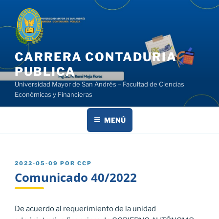
Saltar
al
contenido
CARRERA CONTADURIA
PUBLICA
Universidad Mayor de San Andrés – Facultad de Ciencias
Económicas y Financieras
MENÚ
PUBLICADO
2022-05-09
POR
CCP
EL
Comunicado 40/2022
De acuerdo al requerimiento de la unidad