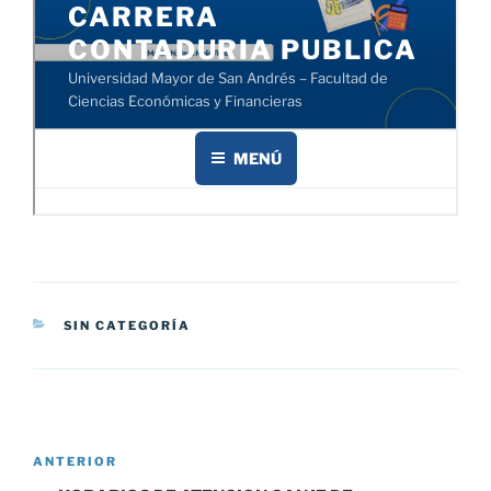
CATEGORÍAS
SIN CATEGORÍA
Navegación
Entrada
ANTERIOR
de
anterior: