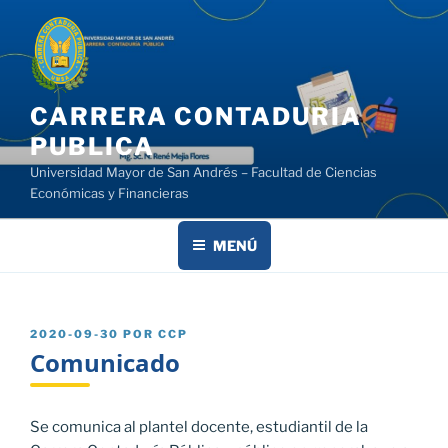
Saltar
al
contenido
CARRERA CONTADURIA
PUBLICA
Universidad Mayor de San Andrés – Facultad de Ciencias
Económicas y Financieras
MENÚ
PUBLICADO
2020-09-30
POR
CCP
EL
Comunicado
Se comunica al plantel docente, estudiantil de la