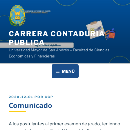
Saltar
al
contenido
CARRERA CONTADURIA
PUBLICA
Universidad Mayor de San Andrés – Facultad de Ciencias
Económicas y Financieras
MENÚ
PUBLICADO
2020-12-01
POR
CCP
EL
Comunicado
A los postulantes al primer examen de grado, teniendo