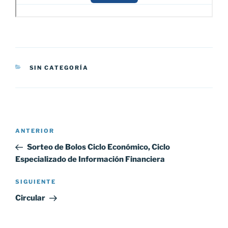
CATEGORÍAS
SIN CATEGORÍA
Navegación
Entrada
ANTERIOR
de
anterior:
Sorteo de Bolos Ciclo Económico, Ciclo
entradas
Especializado de Información Financiera
Siguiente
SIGUIENTE
entrada
Circular