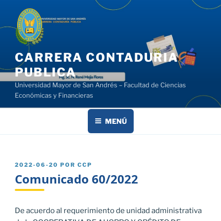
Saltar
al
contenido
CARRERA CONTADURIA
PUBLICA
Universidad Mayor de San Andrés – Facultad de Ciencias
Económicas y Financieras
MENÚ
PUBLICADO
2022-06-20
POR
CCP
EL
Comunicado 60/2022
De acuerdo al requerimiento de unidad administrativa