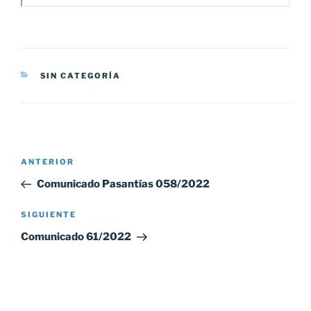
CATEGORÍAS
SIN CATEGORÍA
Navegación
Entrada
ANTERIOR
de
anterior:
Comunicado Pasantías 058/2022
entradas
Siguiente
SIGUIENTE
entrada
Comunicado 61/2022