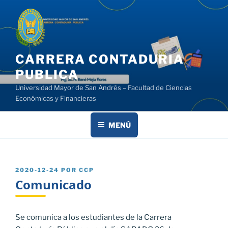
Saltar
al
contenido
CARRERA CONTADURIA
PUBLICA
Universidad Mayor de San Andrés – Facultad de Ciencias
Económicas y Financieras
MENÚ
PUBLICADO
2020-12-24
POR
CCP
EL
Comunicado
Se comunica a los estudiantes de la Carrera