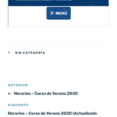
CATEGORÍAS
SIN CATEGORÍA
Navegación
Entrada
ANTERIOR
de
anterior:
Horarios – Curso de Verano 2020
entradas
Siguiente
SIGUIENTE
entrada
Horarios – Curso de Verano 2020 (Actualizado