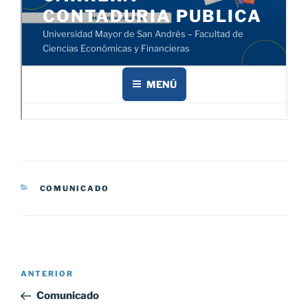
CATEGORÍAS
COMUNICADO
Navegación
Entrada
ANTERIOR
de
anterior:
Comunicado
entradas