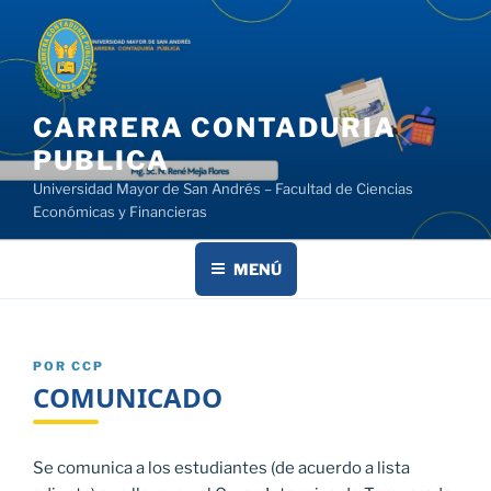
Saltar
al
contenido
CARRERA CONTADURIA
PUBLICA
Universidad Mayor de San Andrés – Facultad de Ciencias
Económicas y Financieras
MENÚ
PUBLICADO
POR
CCP
EL
COMUNICADO
Se comunica a los estudiantes (de acuerdo a lista