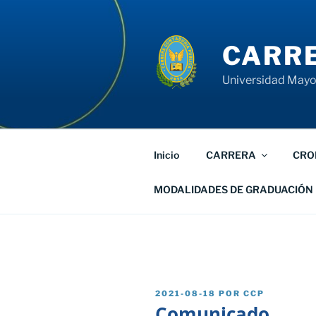
Saltar
al
contenido
CARRE
Universidad Mayor
Inicio
CARRERA
CRO
MODALIDADES DE GRADUACIÓN
PUBLICADO
2021-08-18
POR
CCP
EL
Comunicado