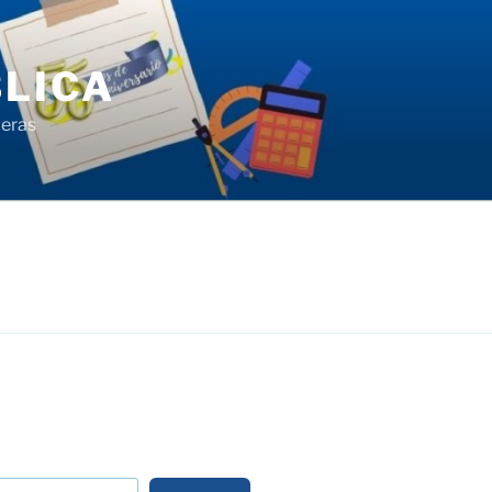
LICA
ieras