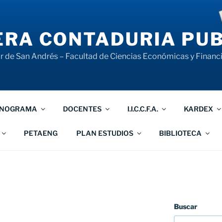
RA CONTADURIA PUB
 de San Andrés – Facultad de Ciencias Económicas y Financ
NOGRAMA
DOCENTES
I.I.C.C.F.A.
KARDEX
PETAENG
PLAN ESTUDIOS
BIBLIOTECA
Buscar