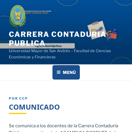
Saltar
al
contenido
CARRERA CONTADURIA
PUBLICA
Universidad Mayor de San Andrés – Facultad de Ciencias
Económicas y Financieras
MENÚ
PUBLICADO
POR
CCP
EL
COMUNICADO
Se comunica a los docentes de la Carrera Contaduría