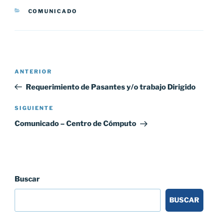
CATEGORÍAS
COMUNICADO
Navegación
Entrada
ANTERIOR
de
anterior:
Requerimiento de Pasantes y/o trabajo Dirigido
entradas
Siguiente
SIGUIENTE
entrada
Comunicado – Centro de Cómputo
Buscar
BUSCAR