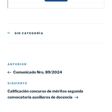
CATEGORÍAS
SIN CATEGORÍA
Navegación
Entrada
ANTERIOR
de
anterior:
Comunicado Nro. 89/2024
entradas
Siguiente
SIGUIENTE
entrada
Calificación concurso de méritos segunda
convocatoria auxiliares de docencia