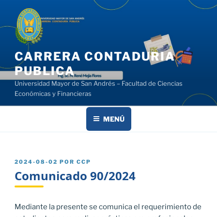
Saltar
al
contenido
CARRERA CONTADURIA
PUBLICA
Universidad Mayor de San Andrés – Facultad de Ciencias
Económicas y Financieras
MENÚ
PUBLICADO
2024-08-02
POR
CCP
EL
Comunicado 90/2024
Mediante la presente se comunica el requerimiento de