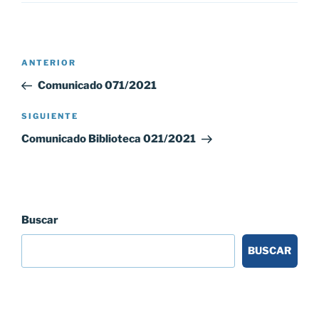
Navegación
Entrada
ANTERIOR
de
anterior:
Comunicado 071/2021
entradas
Siguiente
SIGUIENTE
entrada
Comunicado Biblioteca 021/2021
Buscar
BUSCAR