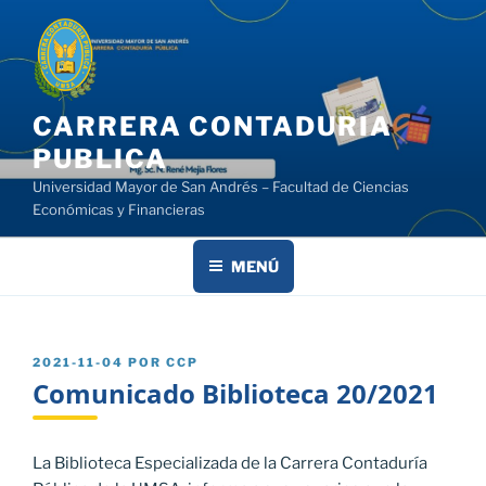
Saltar
al
contenido
CARRERA CONTADURIA
PUBLICA
Universidad Mayor de San Andrés – Facultad de Ciencias
Económicas y Financieras
MENÚ
PUBLICADO
2021-11-04
POR
CCP
EL
Comunicado Biblioteca 20/2021
La Biblioteca Especializada de la Carrera Contaduría