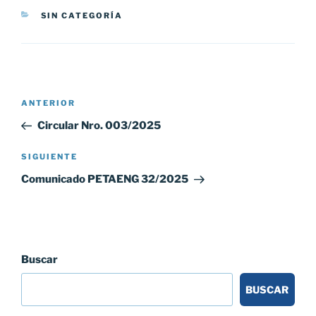
CATEGORÍAS
SIN CATEGORÍA
Navegación
Entrada
ANTERIOR
de
anterior:
Circular Nro. 003/2025
entradas
Siguiente
SIGUIENTE
entrada
Comunicado PETAENG 32/2025
Buscar
BUSCAR