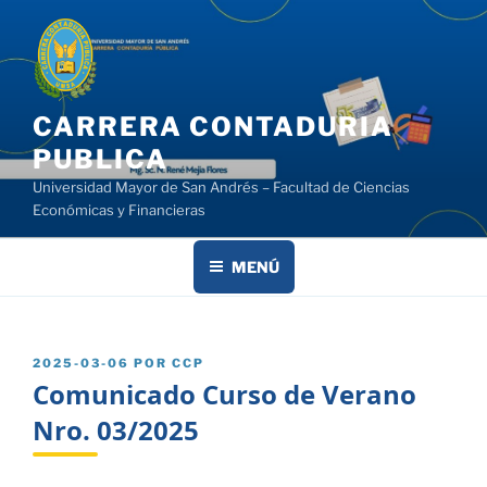
Saltar
al
contenido
CARRERA CONTADURIA
PUBLICA
Universidad Mayor de San Andrés – Facultad de Ciencias
Económicas y Financieras
MENÚ
PUBLICADO
2025-03-06
POR
CCP
EL
Comunicado Curso de Verano
Nro. 03/2025