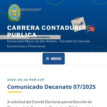
Saltar
al
contenido
CARRERA CONTADURIA
PUBLICA
Universidad Mayor de San Andrés – Facultad de Ciencias
Económicas y Financieras
MENÚ
PUBLICADO
2025-06-10
POR
CCP
EL
Comunicado Decanato 07/2025
A solicitud del Comité Electoral para la Elección de