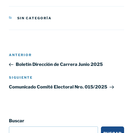
CATEGORÍAS
SIN CATEGORÍA
Navegación
Entrada
ANTERIOR
de
anterior:
Boletín Dirección de Carrera Junio 2025
entradas
Siguiente
SIGUIENTE
entrada
Comunicado Comité Electoral Nro. 015/2025
Buscar