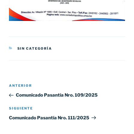
CATEGORÍAS
SIN CATEGORÍA
Navegación
Entrada
ANTERIOR
de
anterior:
Comunicado Pasantía Nro. 109/2025
entradas
Siguiente
SIGUIENTE
entrada
Comunicado Pasantía Nro. 111/2025