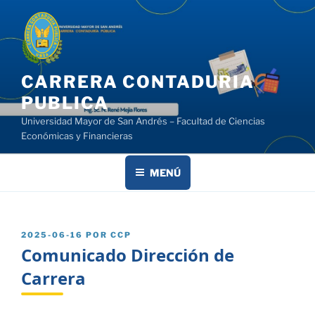
Saltar
al
contenido
CARRERA CONTADURIA
PUBLICA
Universidad Mayor de San Andrés – Facultad de Ciencias
Económicas y Financieras
MENÚ
PUBLICADO
2025-06-16
POR
CCP
EL
Comunicado Dirección de
Carrera