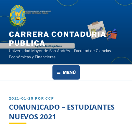
Saltar
al
contenido
CARRERA CONTADURIA
PUBLICA
Universidad Mayor de San Andrés – Facultad de Ciencias
Económicas y Financieras
MENÚ
PUBLICADO
2021-01-29
POR
CCP
EL
COMUNICADO – ESTUDIANTES
NUEVOS 2021