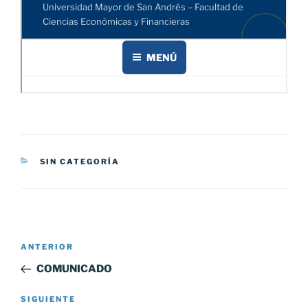
CATEGORÍAS
SIN CATEGORÍA
Navegación
Entrada
ANTERIOR
de
anterior:
COMUNICADO
entradas
Siguiente
SIGUIENTE