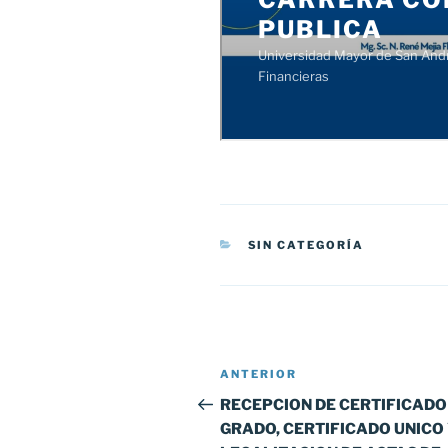
CATEGORÍAS
SIN CATEGORÍA
Navegación
Entrada
ANTERIOR
de
anterior:
RECEPCION DE CERTIFICADO
GRADO, CERTIFICADO UNICO
entradas