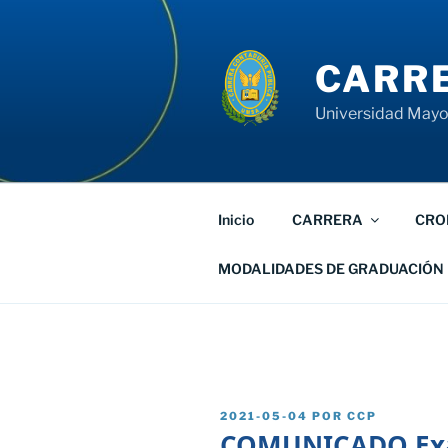
Saltar
al
contenido
CARRE
Universidad Mayor
Inicio
CARRERA
CRO
MODALIDADES DE GRADUACIÓN
PUBLICADO
2021-05-04
POR
CCP
EL
COMUNICADO Exa