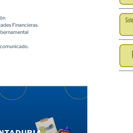
ión
dades Financieras
ubernamental
e comunicado.