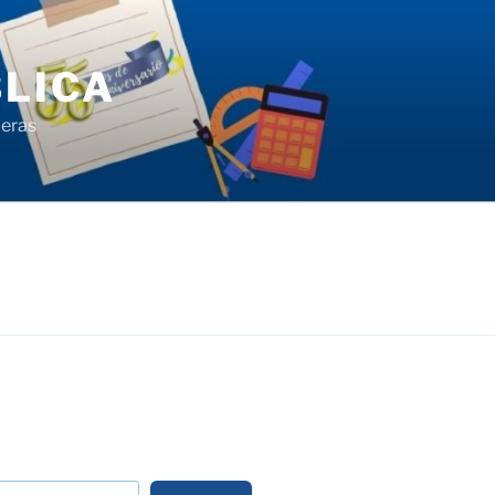
LICA
ieras