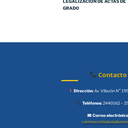
LEGALIZACION DE ACTAS DE
GRADO
Contacto
Dirección:
Av. Villazón N° 19
Teléfonos:
2440162 – 2
Correo electrónico
carreracontaduria@ums