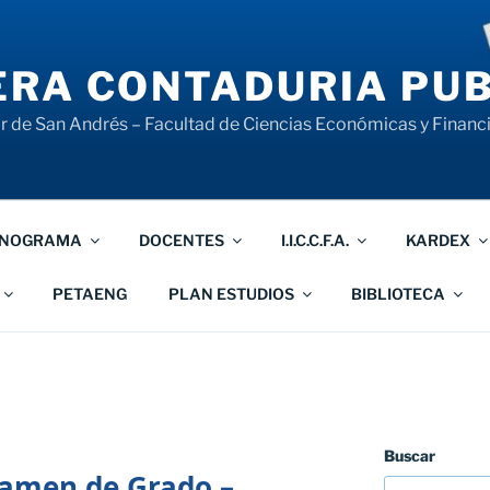
RA CONTADURIA PUB
 de San Andrés – Facultad de Ciencias Económicas y Financ
NOGRAMA
DOCENTES
I.I.C.C.F.A.
KARDEX
PETAENG
PLAN ESTUDIOS
BIBLIOTECA
Buscar
men de Grado –