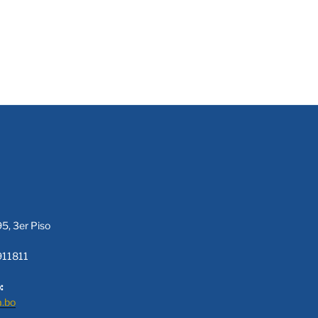
95, 3er Piso
911811
:
a.bo