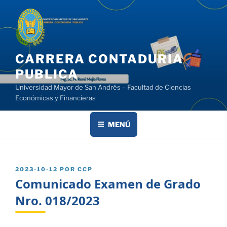
Saltar
al
contenido
CARRERA CONTADURIA
PUBLICA
Universidad Mayor de San Andrés – Facultad de Ciencias
Económicas y Financieras
MENÚ
PUBLICADO
2023-10-12
POR
CCP
EL
Comunicado Examen de Grado
Nro. 018/2023