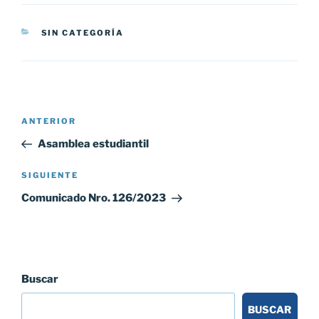
CATEGORÍAS
SIN CATEGORÍA
Navegación
Entrada
ANTERIOR
de
anterior:
Asamblea estudiantil
entradas
Siguiente
SIGUIENTE
entrada
Comunicado Nro. 126/2023
Buscar
BUSCAR