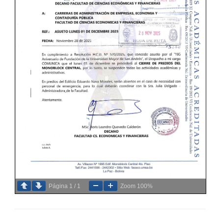
Página
1
/
1
Zoom
100%