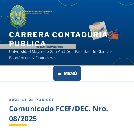
Saltar
al
contenido
CARRERA CONTADURIA
PUBLICA
Universidad Mayor de San Andrés – Facultad de Ciencias
Económicas y Financieras
MENÚ
PUBLICADO
2025-11-28
POR
CCP
EL
Comunicado FCEF/DEC. Nro.
08/2025