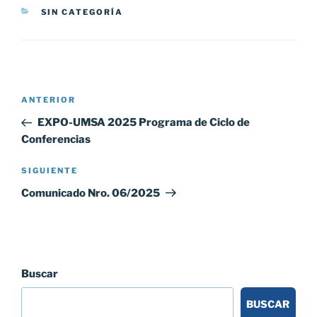
CATEGORÍAS
SIN CATEGORÍA
Navegación
Entrada
ANTERIOR
de
anterior:
EXPO-UMSA 2025 Programa de Ciclo de
entradas
Conferencias
Siguiente
SIGUIENTE
entrada
Comunicado Nro. 06/2025
Buscar
BUSCAR