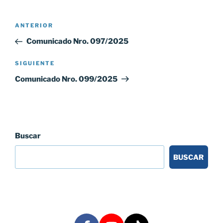
Navegación
Entrada
ANTERIOR
de
anterior:
Comunicado Nro. 097/2025
entradas
Siguiente
SIGUIENTE
entrada
Comunicado Nro. 099/2025
Buscar
BUSCAR