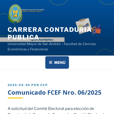
Saltar
al
contenido
CARRERA CONTADURIA
PUBLICA
Universidad Mayor de San Andrés – Facultad de Ciencias
Económicas y Financieras
MENÚ
PUBLICADO
2025-05-30
POR
CCP
EL
Comunicado FCEF Nro. 06/2025
A solicitud del Comité Electoral para elección de