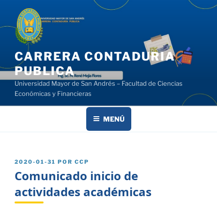
Saltar
al
contenido
CARRERA CONTADURIA
PUBLICA
Universidad Mayor de San Andrés – Facultad de Ciencias
Económicas y Financieras
MENÚ
PUBLICADO
2020-01-31
POR
CCP
EL
Comunicado inicio de
actividades académicas