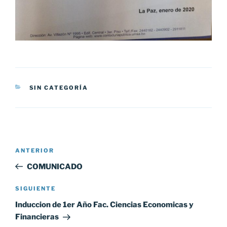
CATEGORÍAS
SIN CATEGORÍA
Navegación
Entrada
ANTERIOR
de
anterior:
COMUNICADO
entradas
Siguiente
SIGUIENTE
entrada
Induccion de 1er Año Fac. Ciencias Economicas y
Financieras