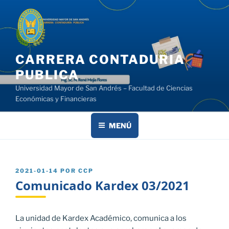
Saltar
al
contenido
CARRERA CONTADURIA
PUBLICA
Universidad Mayor de San Andrés – Facultad de Ciencias
Económicas y Financieras
MENÚ
PUBLICADO
2021-01-14
POR
CCP
EL
Comunicado Kardex 03/2021
La unidad de Kardex Académico, comunica a los