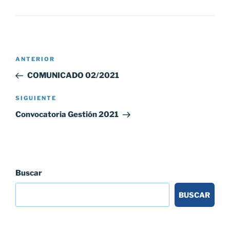
Navegación
Entrada
ANTERIOR
de
anterior:
COMUNICADO 02/2021
entradas
Siguiente
SIGUIENTE
entrada
Convocatoria Gestión 2021
Buscar
BUSCAR