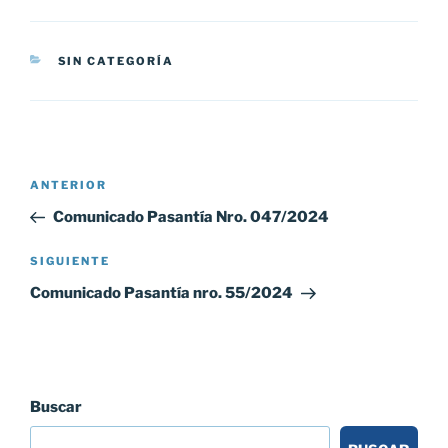
CATEGORÍAS
SIN CATEGORÍA
Navegación
Entrada
ANTERIOR
de
anterior:
Comunicado Pasantía Nro. 047/2024
entradas
Siguiente
SIGUIENTE
entrada
Comunicado Pasantía nro. 55/2024
Buscar