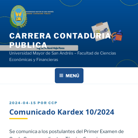
Saltar
al
contenido
CARRERA CONTADURIA
PUBLICA
Universidad Mayor de San Andrés – Facultad de Ciencias
Económicas y Financieras
MENÚ
PUBLICADO
2024-04-15
POR
CCP
EL
Comunicado Kardex 10/2024
Se comunica a los postulantes del Primer Examen de