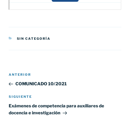
CATEGORÍAS
SIN CATEGORÍA
Navegación
Entrada
ANTERIOR
de
anterior:
COMUNICADO 10/2021
entradas
Siguiente
SIGUIENTE
entrada
Exámenes de competencia para auxiliares de
docencia e investigación