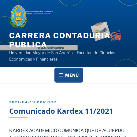
Saltar
al
contenido
CARRERA CONTADURIA
PUBLICA
Universidad Mayor de San Andrés – Facultad de Ciencias
Económicas y Financieras
MENÚ
PUBLICADO
2021-04-19
POR
CCP
EL
Comunicado Kardex 11/2021
KARDEX ACADEMICO COMUNICA QUE DE ACUERDO