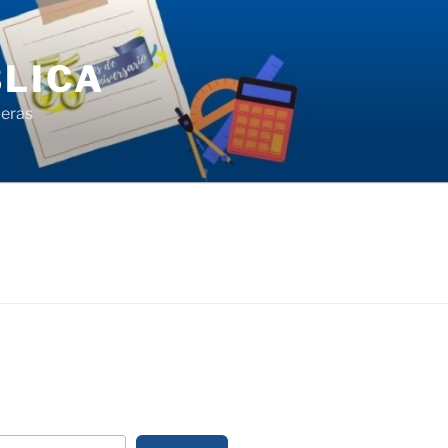
LICA
ieras