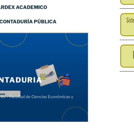
ARDEX ACADEMICO
URÌA PÙBLICA