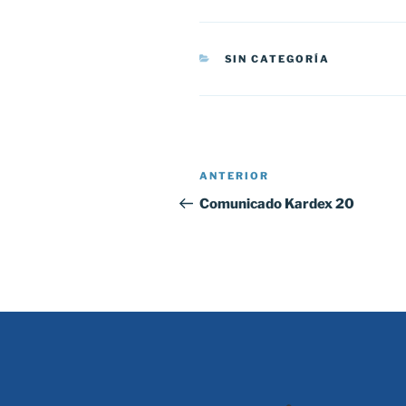
CATEGORÍAS
SIN CATEGORÍA
Navegación
Entrada
ANTERIOR
de
anterior:
Comunicado Kardex 20
entradas