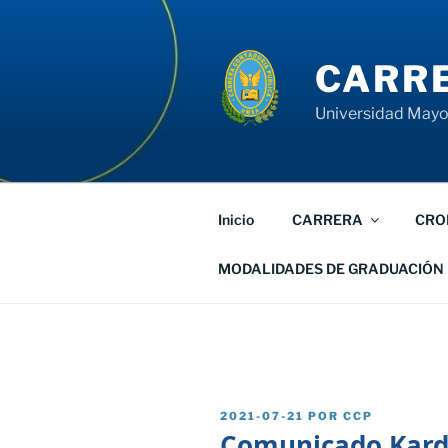
Saltar
al
contenido
CARRE
Universidad Mayor
Inicio
CARRERA
CRO
MODALIDADES DE GRADUACIÓN
PUBLICADO
2021-07-21
POR
CCP
EL
Comunicado Kard