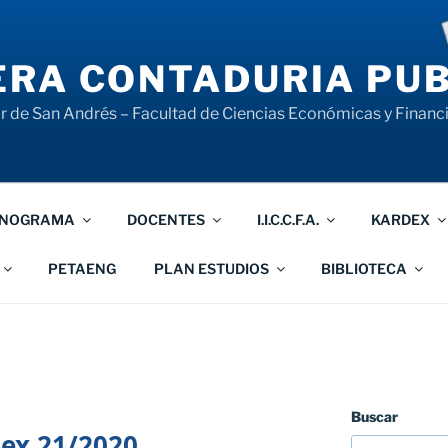
RA CONTADURIA PUB
 de San Andrés – Facultad de Ciencias Económicas y Financ
NOGRAMA
DOCENTES
I.I.C.C.F.A.
KARDEX
PETAENG
PLAN ESTUDIOS
BIBLIOTECA
Buscar
ex 21/2020