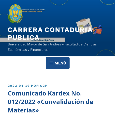
Saltar
al
contenido
CARRERA CONTADURIA
PUBLICA
Universidad Mayor de San Andrés – Facultad de Ciencias
Económicas y Financieras
MENÚ
PUBLICADO
2022-04-19
POR
CCP
EL
Comunicado Kardex No.
012/2022 «Convalidación de
Materias»