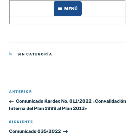
CATEGORÍAS
SIN CATEGORÍA
Navegación
Entrada
ANTERIOR
de
anterior:
Comunicado Kardex No. 011/2022 «Convalidación
entradas
Interna del Plan 1999 al Plan 2013»
Siguiente
SIGUIENTE
entrada
Comunicado 035/2022