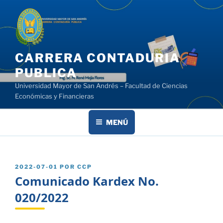
Saltar
al
contenido
CARRERA CONTADURIA
PUBLICA
Universidad Mayor de San Andrés – Facultad de Ciencias
Económicas y Financieras
MENÚ
PUBLICADO
2022-07-01
POR
CCP
EL
Comunicado Kardex No.
020/2022