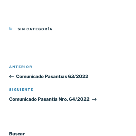
CATEGORÍAS
SIN CATEGORÍA
Navegación
Entrada
ANTERIOR
de
anterior:
Comunicado Pasantías 63/2022
entradas
Siguiente
SIGUIENTE
entrada
Comunicado Pasantía Nro. 64/2022
Buscar