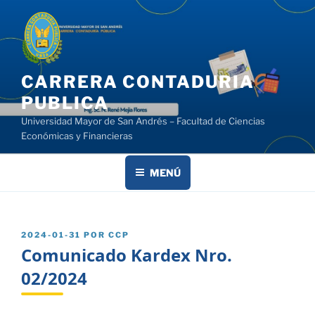
Saltar
al
contenido
CARRERA CONTADURIA
PUBLICA
Universidad Mayor de San Andrés – Facultad de Ciencias
Económicas y Financieras
MENÚ
PUBLICADO
2024-01-31
POR
CCP
EL
Comunicado Kardex Nro.
02/2024