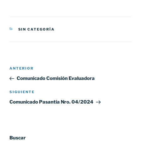
CATEGORÍAS
SIN CATEGORÍA
Navegación
Entrada
ANTERIOR
de
anterior:
Comunicado Comisión Evaluadora
entradas
Siguiente
SIGUIENTE
entrada
Comunicado Pasantía Nro. 04/2024
Buscar