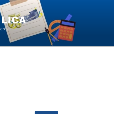
LICA
ieras