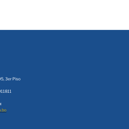
95, 3er Piso
911811
:
a.bo