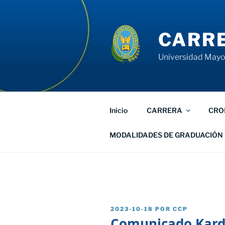
Saltar
al
contenido
CARRE
Universidad Mayor
Inicio
CARRERA
CRO
MODALIDADES DE GRADUACIÓN
PUBLICADO
2023-10-18
POR
CCP
EL
Comunicado Kard