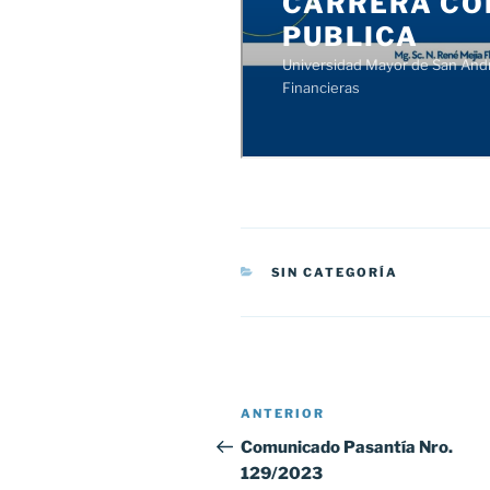
CATEGORÍAS
SIN CATEGORÍA
Navegación
Entrada
ANTERIOR
de
anterior:
Comunicado Pasantía Nro.
129/2023
entradas