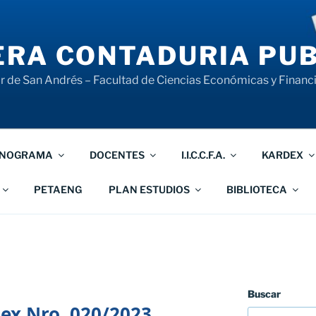
RA CONTADURIA PUB
 de San Andrés – Facultad de Ciencias Económicas y Financ
NOGRAMA
DOCENTES
I.I.C.C.F.A.
KARDEX
PETAENG
PLAN ESTUDIOS
BIBLIOTECA
Buscar
ex Nro. 020/2023