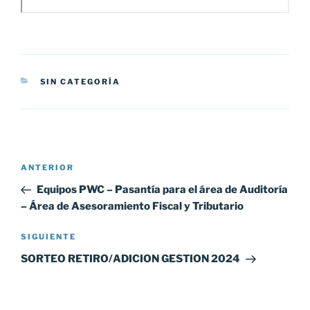
CATEGORÍAS
SIN CATEGORÍA
Navegación
Entrada
ANTERIOR
de
anterior:
Equipos PWC – Pasantía para el área de Auditoría
entradas
– Área de Asesoramiento Fiscal y Tributario
Siguiente
SIGUIENTE
entrada
SORTEO RETIRO/ADICION GESTION 2024