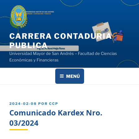
Saltar
al
contenido
CARRERA CONTADURIA
PUBLICA
Universidad Mayor de San Andrés – Facultad de Ciencias
Económicas y Financieras
MENÚ
PUBLICADO
2024-02-08
POR
CCP
EL
Comunicado Kardex Nro.
03/2024