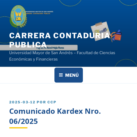
Saltar
al
contenido
CARRERA CONTADURIA
PUBLICA
Universidad Mayor de San Andrés – Facultad de Ciencias
Económicas y Financieras
MENÚ
PUBLICADO
2025-03-12
POR
CCP
EL
Comunicado Kardex Nro.
06/2025