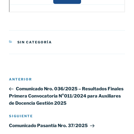
CATEGORÍAS
SIN CATEGORÍA
Navegación
Entrada
ANTERIOR
de
anterior:
Comunicado Nro. 036/2025 – Resultados Finales
entradas
Primera Convocatoria N°011/2024 para Auxiliares
de Docencia Gestión 2025
Siguiente
SIGUIENTE
entrada
Comunicado Pasantía Nro. 37/2025