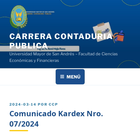
Saltar
al
contenido
CARRERA CONTADURIA
PUBLICA
Universidad Mayor de San Andrés – Facultad de Ciencias
Económicas y Financieras
MENÚ
PUBLICADO
2024-03-14
POR
CCP
EL
Comunicado Kardex Nro.
07/2024