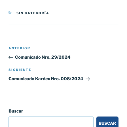
CATEGORÍAS
SIN CATEGORÍA
Navegación
Entrada
ANTERIOR
de
anterior:
Comunicado Nro. 29/2024
entradas
Siguiente
SIGUIENTE
entrada
Comunicado Kardex Nro. 008/2024
Buscar
BUSCAR