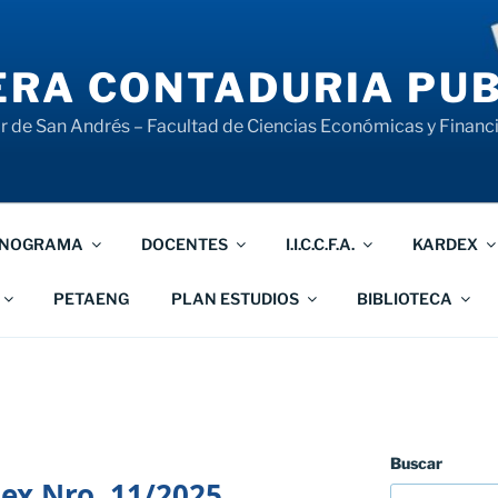
RA CONTADURIA PUB
 de San Andrés – Facultad de Ciencias Económicas y Financ
NOGRAMA
DOCENTES
I.I.C.C.F.A.
KARDEX
PETAENG
PLAN ESTUDIOS
BIBLIOTECA
Buscar
ex Nro. 11/2025