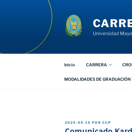
Saltar
al
contenido
CARRE
Universidad Mayor
Inicio
CARRERA
CRO
MODALIDADES DE GRADUACIÓN
PUBLICADO
2025-05-15
POR
CCP
EL
Comunicado Kard