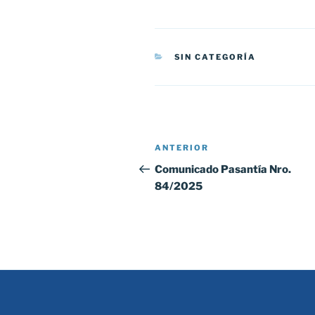
CATEGORÍAS
SIN CATEGORÍA
Navegación
Entrada
ANTERIOR
de
anterior:
Comunicado Pasantía Nro.
84/2025
entradas