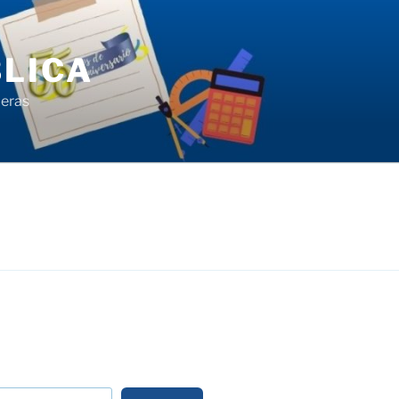
LICA
ieras