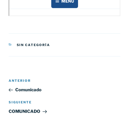
CATEGORÍAS
SIN CATEGORÍA
Navegación
Entrada
ANTERIOR
de
anterior:
Comunicado
entradas
Siguiente
SIGUIENTE
entrada
COMUNICADO