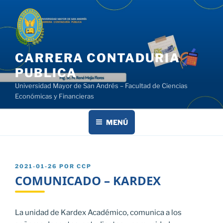
Saltar
al
contenido
CARRERA CONTADURIA
PUBLICA
Universidad Mayor de San Andrés – Facultad de Ciencias
Económicas y Financieras
MENÚ
PUBLICADO
2021-01-26
POR
CCP
EL
COMUNICADO – KARDEX
La unidad de Kardex Académico, comunica a los